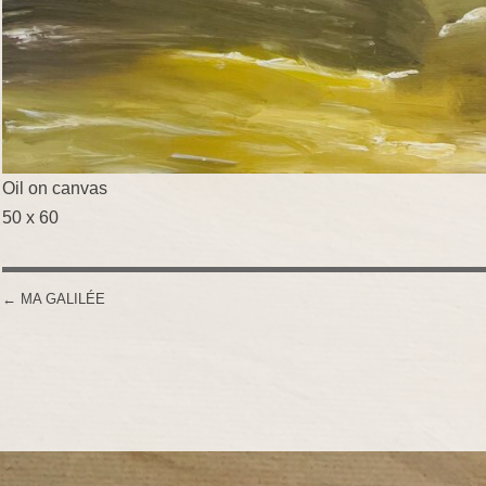
Oil on canvas
50 x 60
←
MA GALILÉE
POST NAVIGATION