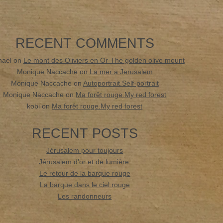
RECENT COMMENTS
hael
on
Le mont des Oliviers en Or-The golden olive mount
Monique Naccache
on
La mer a Jerusalem
Monique Naccache
on
Autoportrait.Self-portrait
Monique Naccache
on
Ma forêt rouge.My red forest
kobi
on
Ma forêt rouge.My red forest
RECENT POSTS
Jérusalem pour toujours
Jérusalem d’or et de lumière
Le retour de la barque rouge
La barque dans le ciel rouge
Les randonneurs