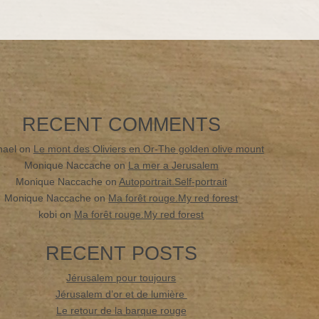
RECENT COMMENTS
hael
on
Le mont des Oliviers en Or-The golden olive mount
Monique Naccache
on
La mer a Jerusalem
Monique Naccache
on
Autoportrait.Self-portrait
Monique Naccache
on
Ma forêt rouge.My red forest
kobi
on
Ma forêt rouge.My red forest
RECENT POSTS
Jérusalem pour toujours
Jérusalem d’or et de lumière
Le retour de la barque rouge